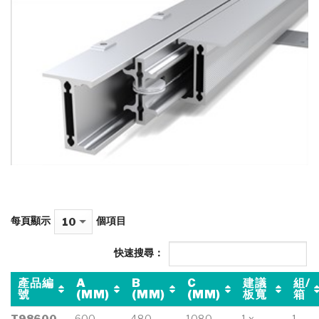
每頁顯示
個項目
快速搜尋：
產品編
A
B
C
建議
組/
號
(MM)
(MM)
(MM)
板寬
箱
T98600
600
480
1080
1 x
1