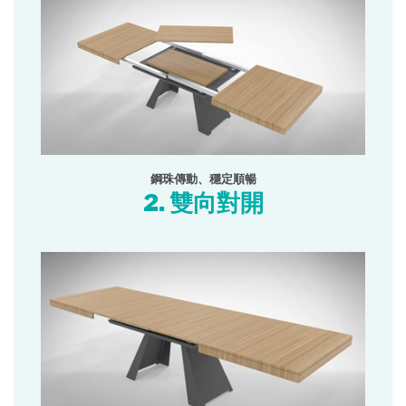
鋼珠傳動、穩定順暢
2. 雙向對開