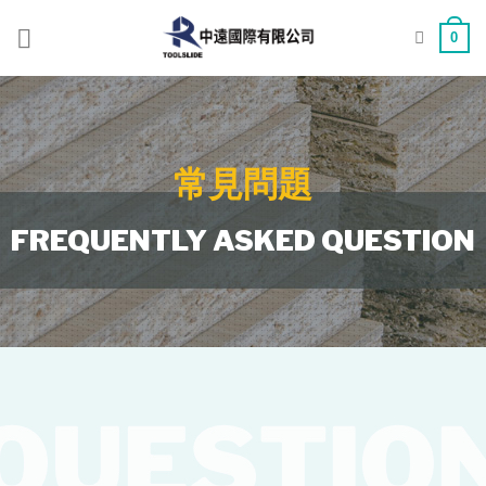
Skip
to
0
content
常見問題
FREQUENTLY ASKED QUESTION