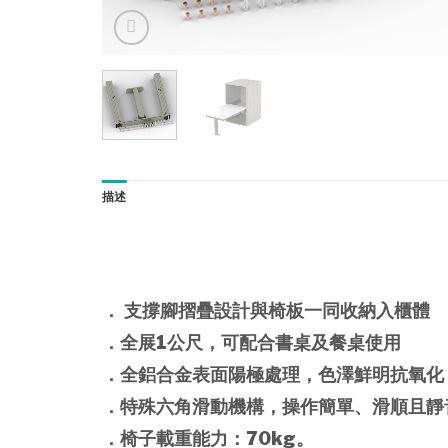
描述
． 支撐腳摺疊設計與椅板一同收納入櫃體
．全展1公尺，可配合書桌及餐桌使用
．全鋁合金表面陽極處理，色澤鮮明抗氧化
．特殊六角滑動機構，操作簡單、滑順且靜
．椅子載重能力：70kg。