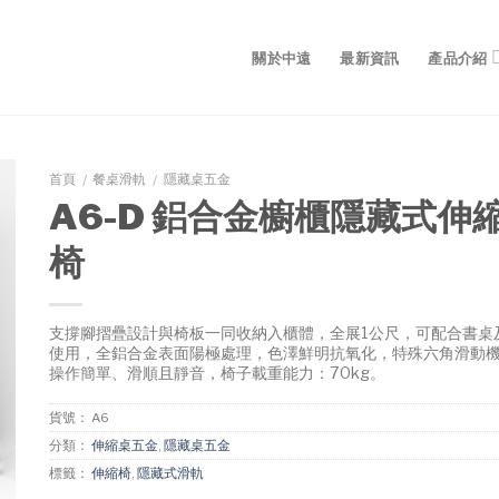
關於中遠
最新資訊
產品介紹
首頁
餐桌滑軌
隱藏桌五金
/
/
A6-D 鋁合金櫥櫃隱藏式伸
椅
支撐腳摺疊設計與椅板一同收納入櫃體，全展1公尺，可配合書桌
使用，全鋁合金表面陽極處理，色澤鮮明抗氧化，特殊六角滑動
操作簡單、滑順且靜音，椅子載重能力：70kg。
貨號：
A6
分類：
伸縮桌五金
,
隱藏桌五金
標籤：
伸縮椅
,
隱藏式滑軌