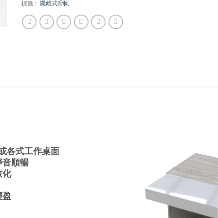
標籤：
隱藏式滑軌
房或各式工作桌面
靜音順暢
致化
輕盈