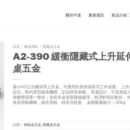
關於中遠
最新資訊
產品介紹
首頁
餐桌滑軌
隱藏桌五金
/
/
A2-390 緩衝隱藏式上升延
桌五金
最小40公分櫃深用上升桌，可應用於廚房或各式工作桌面， 上升
定位，附內置型緩衝機構，定位靜音順暢。 美邊設計，可直接嵌
使櫃體視覺一致化；全鋁合金表面陽極處理，色澤鮮明抗氧化， 
角形滑動機構，操作滑順、靜音且輕盈。 桌體載重能力：30kg
分類：
伸縮桌五金
,
隱藏桌五金