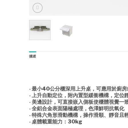
描述
‧ 最小40公分櫃深用上升桌，可應用於廚
‧ 上升自動定位，附內置型緩衝機構，定位
‧ 美邊設計，可直接嵌入側板使櫃體視覺一
‧ 全鋁合金表面陽極處理，色澤鮮明抗氧化
‧ 特殊六角形滑動機構，操作滑順、靜音且
‧ 桌體載重能力：30kg