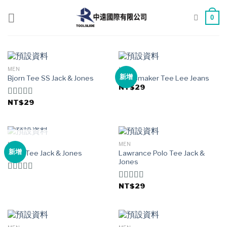
Skip
to
0
content
MEN
MEN
新增
Bjorn Tee SS Jack & Jones
Jeansmaker Tee Lee Jeans
NT$
29
NT$
29
評分
3.50
/ 5
已售完
MEN
MEN
新增
Land Tee Jack & Jones
Lawrance Polo Tee Jack &
Jones
評分
4.00
/ 5
NT$
29
評分
4.50
/
5