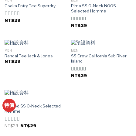
MEN
MEN
Osaka Entry Tee Superdry
Pima SS O-Neck NOOS
Selected Homme
NT$
29
評分
4.00
/ 5
NT$
29
評分
5.00
/ 5
MEN
MEN
Randal Tee Jack & Jones
SS Crew California Sub River
Island
NT$
29
NT$
29
評分
3.67
/ 5
MEN
特價
Wicked SS O-Neck Selected
Homme
NT$
29
NT$
29
評分
4.00
/ 5