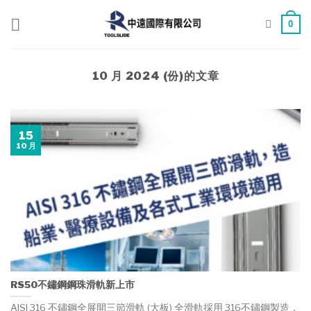
Skip
to
0
content
10 月 2024
(份)的文章
15
10 月
RS50不鏽鋼鋼珠滑軌新上市
AISI 316 不鏽鋼全展開三節滑軌 (大板) 全滑軌採用 316不鏽鋼製造，