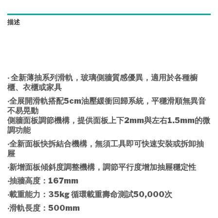
描述
‧ 全新薄抽系列滑軌，玻璃側牆質感優異，適用於各種櫥
櫃、衣櫃或家具
‧全展開滑軌搭配5cm油壓緩衝回歸系統，平穩滑順無異音
不易晃動
側牆面板調節機構，提供面板上下2mm與左右1.5mm的微
調功能
‧全新面板快拆結合機構，無須工具即可快速安裝或拆卸抽
屜
‧新增面板傾斜度調整機構，調節平行度增加抽屜穩定性
‧抽牆高度：167mm
‧載重能力：35kg 循環載重壽命測試50,000次
‧滑軌長度：500mm