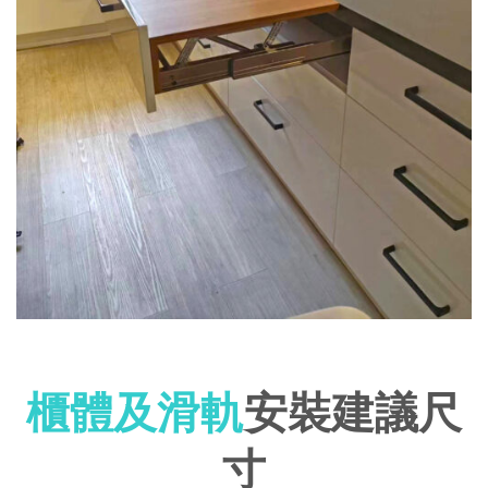
櫃體及滑軌
安裝建議尺
寸